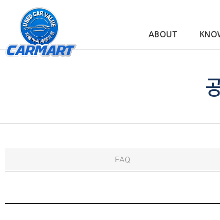
ABOUT
KNO
카마트스토리
왜 카마
연혁
카마트만
오시는길
카마트의
언론보도
FAQ